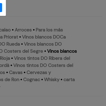
calao
•
Arroces
•
Para los más
 Priorat
•
Vinos blancos DOCa
 DO Rueda
•
Vinos blancos DO
O Costers del Segre
•
Vinos blancos
Rioja
•
Vinos tintos DO Ribera del
ordà
•
Vinos tintos DO Costers del
dos
•
Cavas
•
Cervezas y
s de Ron
•
Cognac
•
Whisky
•
carta
•