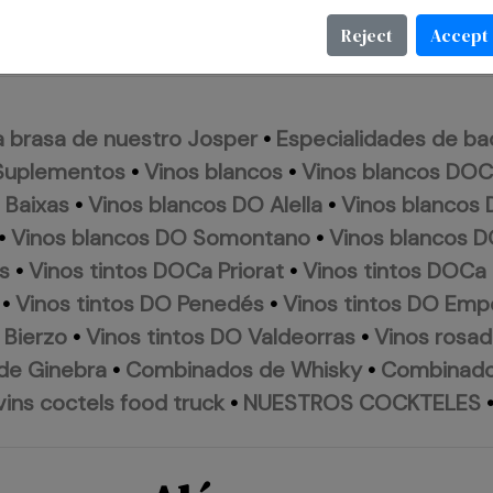
Reject
Accept
a brasa de nuestro Josper
•
Especialidades de ba
Suplementos
•
Vinos blancos
•
Vinos blancos DOCa
 Baixas
•
Vinos blancos DO Alella
•
Vinos blancos
•
Vinos blancos DO Somontano
•
Vinos blancos D
s
•
Vinos tintos DOCa Priorat
•
Vinos tintos DOCa 
•
Vinos tintos DO Penedés
•
Vinos tintos DO Emp
 Bierzo
•
Vinos tintos DO Valdeorras
•
Vinos rosa
de Ginebra
•
Combinados de Whisky
•
Combinado
vins coctels food truck
•
NUESTROS COCKTELES