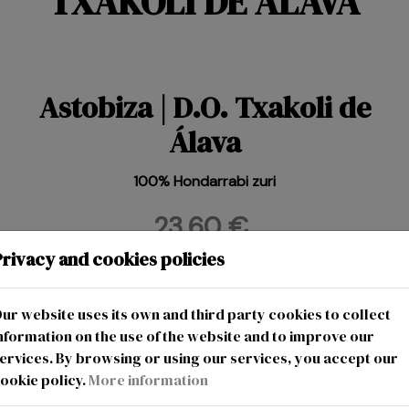
TXAKOLI DE ÁLAVA
Astobiza | D.O. Txakoli de
Álava
100% Hondarrabi zuri
23,60 €
Privacy and cookies policies
Comparte
ur website uses its own and third party cookies to collect
nformation on the use of the website and to improve our
ervices. By browsing or using our services, you accept our
ookie policy.
More information
Alérgenos: Sulfitos