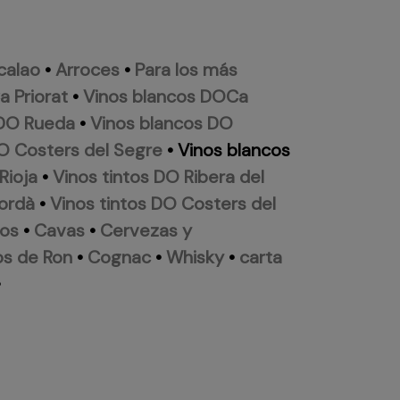
calao
•
Arroces
•
Para los más
 Priorat
•
Vinos blancos DOCa
 DO Rueda
•
Vinos blancos DO
O Costers del Segre
•
Vinos blancos
Rioja
•
Vinos tintos DO Ribera del
ordà
•
Vinos tintos DO Costers del
dos
•
Cavas
•
Cervezas y
s de Ron
•
Cognac
•
Whisky
•
carta
•