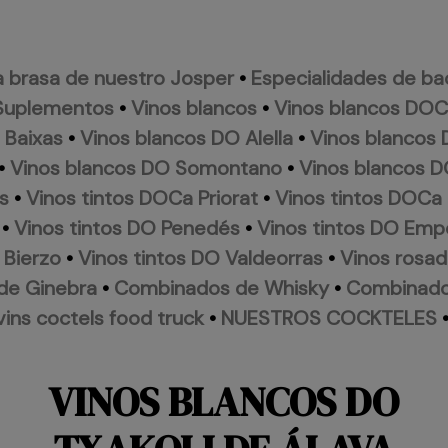
a brasa de nuestro Josper
•
Especialidades de ba
Suplementos
•
Vinos blancos
•
Vinos blancos DOCa
 Baixas
•
Vinos blancos DO Alella
•
Vinos blancos
•
Vinos blancos DO Somontano
•
Vinos blancos D
s
•
Vinos tintos DOCa Priorat
•
Vinos tintos DOCa 
•
Vinos tintos DO Penedés
•
Vinos tintos DO Emp
 Bierzo
•
Vinos tintos DO Valdeorras
•
Vinos rosa
de Ginebra
•
Combinados de Whisky
•
Combinado
vins coctels food truck
•
NUESTROS COCKTELES
VINOS BLANCOS DO